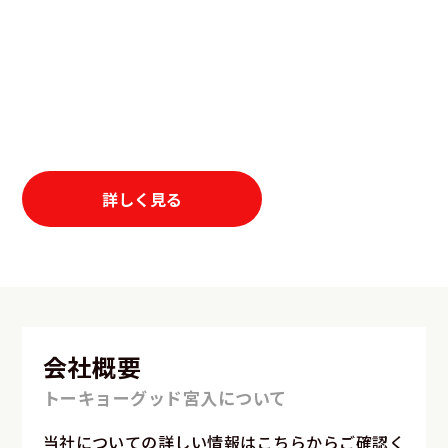
介護施設や在宅ケアの現場において必要とされる衣料
品や備品を、
安定した品質と供給体制でご提供してい
ます。
ファッション衣料販売会(訪問販売)からユニ
フォーム、施設で用いる繊維製品まで
介護のあらゆる
ニーズに応えるパートナーとして、安心と快適な環境
づくりを支えます。
詳しく見る
会社概要
トーキョーグッド宮入について
当社についての詳しい情報はこちらからご確認く